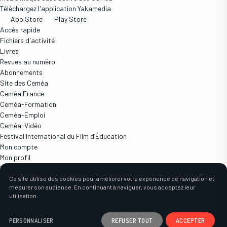
Téléchargez l'application Yakamedia
App Store
Play Store
Accès rapide
Fichiers d'activité
Livres
Revues au numéro
Abonnements
Site des Ceméa
Ceméa France
Ceméa-Formation
Ceméa-Emploi
Ceméa-Vidéo
Festival International du Film d’Éducation
Mon compte
Mon profil
Mes commandes
Mon panier
Ce site utilise des cookies pour améliorer votre expérience de navigation et
mesurer son audience. En continuant à naviguer, vous acceptez leur
Mes devis
utilisation.
Retrouvez les Ceméa
sur les réseaux sociaux
REFUSER TOUT
ACCEPTER
PERSONNALISER
© 2026 Ceméa. Tous droits réservés.