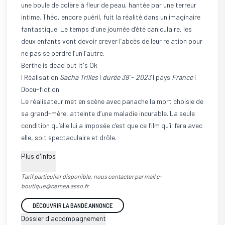
une boule de colère à fleur de peau, hantée par une terreur
intime. Théo, encore puéril, fuit la réalité dans un imaginaire
fantastique. Le temps d’une journée d’été caniculaire, les
deux enfants vont devoir crever l’abcès de leur relation pour
ne pas se perdre l’un l’autre.
Berthe is dead but it's Ok
I Réalisation
Sacha Trilles
I
durée 39'
-
2023
I pays
France
I
Docu-fiction
Le réalisateur met en scène avec panache la mort choisie de
sa grand-mère, atteinte d’une maladie incurable. La seule
condition qu’elle lui a imposée c’est que ce film qu’il fera avec
elle, soit spectaculaire et drôle.
Plus d'infos
Tarif particulier disponible, nous contacter par mail c-
boutique@cemea.asso.fr
DÉCOUVRIR LA BANDE ANNONCE
Dossier d'accompagnement