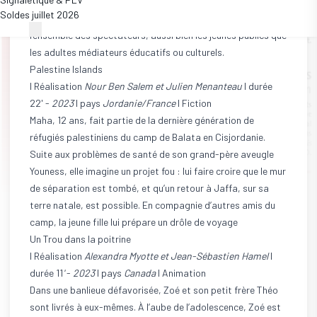
Le Festival international du film d’éducation enrichit chaque
Soldes juillet 2026
année sa collection DVD des courts métrages appréciés par
l’ensemble des spectateurs, aussi bien les jeunes publics que
les adultes médiateurs éducatifs ou culturels.
Palestine Islands
I Réalisation
Nour Ben Salem et Julien Menanteau
I durée
22' -
2023
I pays
Jordanie/France
I Fiction
Maha, 12 ans, fait partie de la dernière génération de
réfugiés palestiniens du camp de Balata en Cisjordanie.
Suite aux problèmes de santé de son grand-père aveugle
Youness, elle imagine un projet fou : lui faire croire que le mur
de séparation est tombé, et qu’un retour à Jaffa, sur sa
terre natale, est possible. En compagnie d’autres amis du
camp, la jeune fille lui prépare un drôle de voyage
Un Trou dans la poitrine
I Réalisation
Alexandra Myotte et Jean-Sébastien Hamel
I
durée 11
'
-
2023
I pays
Canada
I Animation
Dans une banlieue défavorisée, Zoé et son petit frère Théo
sont livrés à eux-mêmes. À l’aube de l’adolescence, Zoé est