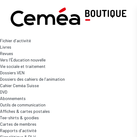
Boutique
DVD
Fichier d'activité
DVD - Une sélection de 3 courts métrage
Livres
de la 20e édition (tarif
Revues
collectivités/organismes)
Vers l'Éducation nouvelle
Réf: PDVD-FIFE-20
Vie sociale et traitement
Dossiers VEN
Prix
Dossiers des cahiers de l'animation
55,00 €
Cahier Ceméa Suisse
DVD
Disponibilité
Abonnements
En stock
(16 disponibles)
Outils de communication
Quantité
Affiches & cartes postales
Tee-shirts & goodies
Cartes de membres
Rapports d'activité
Signalétique & PLV