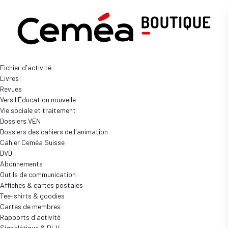
Affiches
et
cartes
Fichier d'activité
postales
Livres
-
Boutique
Ressources complémentaires
Outils de communication
Revues
Page
AFFICHES ET CARTES POSTALES
Vers l'Éducation nouvelle
4
Vie sociale et traitement
Dossiers VEN
Dossiers des cahiers de l'animation
Cahier Ceméa Suisse
DVD
Abonnements
Outils de communication
Affiches & cartes postales
38 produits
Tee-shirts & goodies
Cartes de membres
Rapports d'activité
Signalétique & PLV