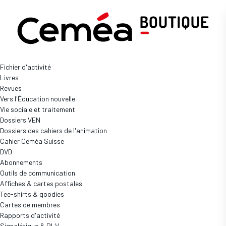
Yakamédia
Individuel
Fichier d'activité
Livres
Boutique
Abonnements
Revues
YAKAMÉDIA INDIVIDUEL
Vers l'Éducation nouvelle
Vie sociale et traitement
Accès complet aux ressources numériques
Dossiers VEN
Dossiers des cahiers de l'animation
Cahier Ceméa Suisse
DVD
Abonnements
Outils de communication
Affiches & cartes postales
Tee-shirts & goodies
3 produits
Cartes de membres
Rapports d'activité
Signalétique & PLV