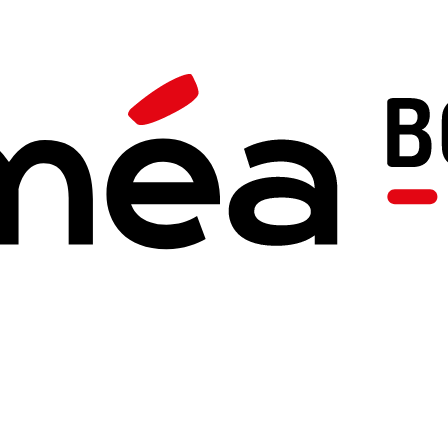
Boutique
Fichiers d'activité
Fichier - Jeux d
Réf: PFIC-AUTREFOIS
Prix
Quantité
15,80 €
Les jeux sont des situations 
et mettre au service de l’enfan
aussi les penser. Que peuvent-
L’univers des jeux est une cor
jamais épuisée. On découvre r