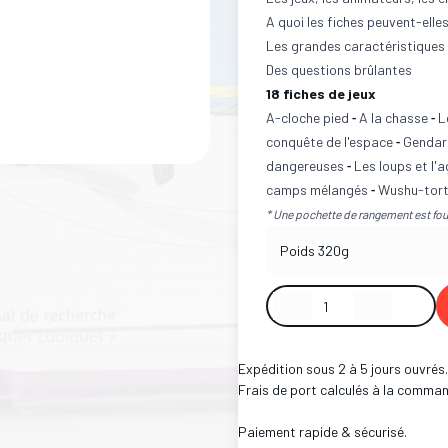
A quoi les fiches peuvent-elles
Les grandes caractéristiques d
Des questions brûlantes
18 fiches de jeux
A-cloche pied
A la chasse
L
-
-
conquête de l'espace
Gendar
-
dangereuses
Les loups et l'
-
camps mélangés
Wushu-tor
-
* Une pochette de rangement est four
Poids
320g
Expédition sous 2 à 5 jours ouvrés.
Frais de port calculés à la comman
Paiement rapide & sécurisé.