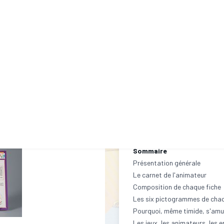
villages discrets, aussi bien q
et d’autres pratiquement inco
jeux qui ont traversé les siècle
chandelle, gendarmes et voleur
France mais qui font les beaux
touché-sauvé,…).
On notera aussi la présence d’un
tchoukball), de pratiques trad
géant, les trois camps mélang
néanmoins une motivation spect
l’agneau, ninja, le chemin libre
Un livret pédagogique
Sommaire
Présentation générale
Le carnet de l'animateur
Composition de chaque fiche
Les six pictogrammes de chaq
Pourquoi, même timide, s'amus
Les jeux, les animateurs, les 