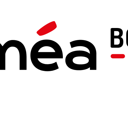
Boutique
Livres
Chemins
Titouan Le Calvar
Editi
Prix
Quantité
12,00 €
Une histoire et des gravures qu
"Chemin" raconte en plusieu
mais "Chemins" raconte d'
Des linogravures brutes et ple
frontière, la guerre, les déchi