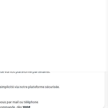
 prête à débattre, se cogite, ... et, espérons le, propage l'idée de
ilé.e.s.
ux de tout âge.
 2018
Pages
34
Format
Livre
Parution
01/10/2018
12,00 €
|
AJOUTER AU PANIER
de via nos plateforme partenaires.
simplicité via notre plateforme sécurisée.
nous par mail ou téléphone
e commande, dès
100€