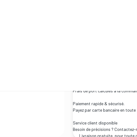
"Chemins" se regarde, se parle,
solidarité envers tou.te.s les ex
Album pour curieuses et curie
Les éditions Cafard - Octobre
ISBN
978-2-490003-008
Poids
160g
Expédition sous 2 à 5 jours ouvrés.
Frais de port calculés à la comman
Paiement rapide & sécurisé.
Payez par carte bancaire en toute 
Service client disponible
Besoin de précisions ? Contactez-
Livraison gratuite, pour tout