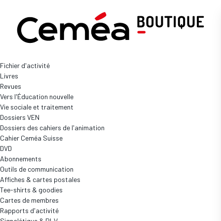
Boutique
Revues
Fichier d'activité
VEN 602 - A quoi tu joues ?
Livres
CEMEA
Réf: PREV-VEN-602
Revues
Vers l'Éducation nouvelle
Prix
Vie sociale et traitement
10,00 €
Dossiers VEN
Dossiers des cahiers de l'animation
Disponibilité
Cahier Ceméa Suisse
En stock
(20 disponibles)
DVD
Quantité
Abonnements
Outils de communication
Affiches & cartes postales
Tee-shirts & goodies
Cartes de membres
Qui n’a jamais joué ? Le jeu, une activité́ tellement évidente
Rapports d'activité
qu’on oublie parfois combien elle est constitutive du
Signalétique & PLV