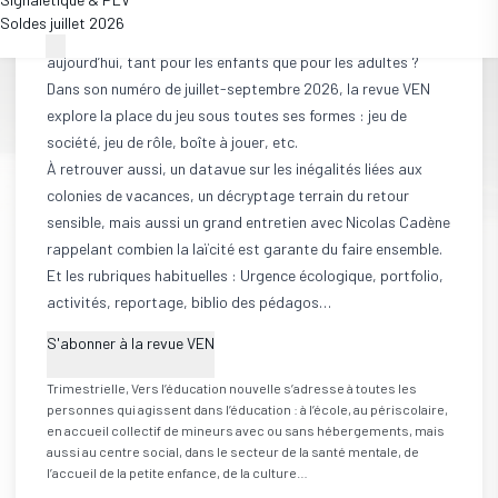
développement de l’individu et de la relation à l’autre.
Soldes juillet 2026
Atemporel, mais non-figé, quel est l’apport du jeu
aujourd’hui, tant pour les enfants que pour les adultes ?
Dans son numéro de juillet-septembre 2026, la revue VEN
explore la place du jeu sous toutes ses formes : jeu de
société, jeu de rôle, boîte à jouer, etc.
À retrouver aussi, un datavue sur les inégalités liées aux
colonies de vacances, un décryptage terrain du retour
sensible, mais aussi un grand entretien avec Nicolas Cadène
rappelant combien la laïcité est garante du faire ensemble.
Et les rubriques habituelles : Urgence écologique, portfolio,
activités, reportage, biblio des pédagos…
S'abonner à la revue VEN
Trimestrielle, Vers l’éducation nouvelle s’adresse à toutes les
personnes qui agissent dans l’éducation : à l’école, au périscolaire,
en accueil collectif de mineurs avec ou sans hébergements, mais
aussi au centre social, dans le secteur de la santé mentale, de
l’accueil de la petite enfance, de la culture…