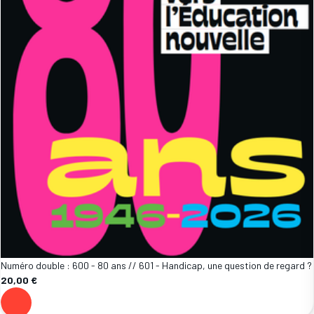
Numéro double : 600 - 80 ans // 601 - Handicap, une question de regard ?
20,00 €