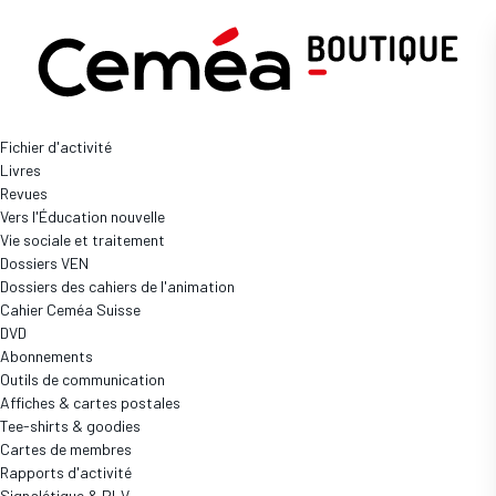
Boutique
Revues
Dossiers des cahiers de l'animation
Fichier d'activité
Dossier n°12 - L'Activité plastique : dessin,
Livres
peinture
Revues
Réf: PDOS-CAH-12
Vers l'Éducation nouvelle
Vie sociale et traitement
Prix
Dossiers VEN
11,00 €
Dossiers des cahiers de l'animation
Cahier Ceméa Suisse
Disponibilité
DVD
En stock
(239 disponibles)
Abonnements
Quantité
Outils de communication
Affiches & cartes postales
Tee-shirts & goodies
Cartes de membres
Rapports d'activité
Provoquer le plaisir de créer, permettre l’expression à partir
Signalétique & PLV