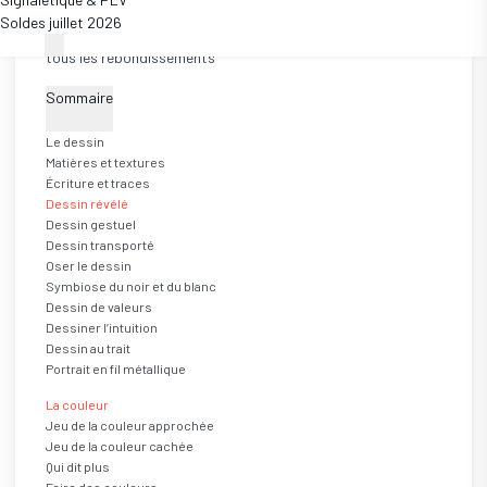
d’un minimum de savoir-faire. L’animateur, l’animatrice se
Soldes juillet 2026
prépare à répondre à l’intérêt du moment et à alimenter
tous les rebondissements
Sommaire
Le dessin
Matières et textures
Écriture et traces
Dessin révélé
Dessin gestuel
Dessin transporté
Oser le dessin
Symbiose du noir et du blanc
Dessin de valeurs
Dessiner l’intuition
Dessin au trait
Portrait en fil métallique
La couleur
Jeu de la couleur approchée
Jeu de la couleur cachée
Qui dit plus