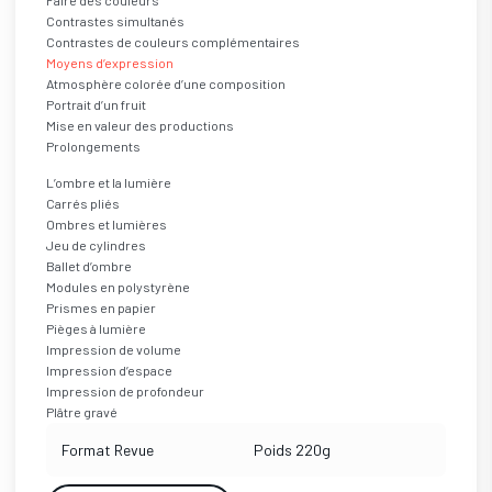
Faire des couleurs
Contrastes simultanés
Contrastes de couleurs complémentaires
Moyens d’expression
Atmosphère colorée d’une composition
Portrait d’un fruit
Mise en valeur des productions
Prolongements
L’ombre et la lumière
Carrés pliés
Ombres et lumières
Jeu de cylindres
Ballet d’ombre
Modules en polystyrène
Prismes en papier
Pièges à lumière
Impression de volume
Impression d’espace
Impression de profondeur
Plâtre gravé
Format
Revue
Poids
220g